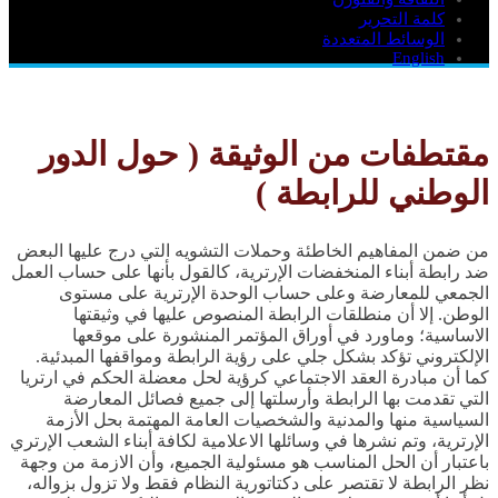
كلمة التحرير
الوسائط المتعددة
English
مقتطفات من الوثيقة ( حول الدور
الوطني للرابطة )
من ضمن المفاهيم الخاطئة وحملات التشويه التي درج عليها البعض
ضد رابطة أبناء المنخفضات الإرترية، كالقول بأنها على حساب العمل
الجمعي للمعارضة وعلى حساب الوحدة الإرترية على مستوى
الوطن. إلا أن منطلقات الرابطة المنصوص عليها في وثيقتها
الاساسية؛ وماورد في أوراق المؤتمر المنشورة على موقعها
الإلكتروني تؤكد بشكل جلي على رؤية الرابطة ومواقفها المبدئية.
كما أن مبادرة العقد الاجتماعي كرؤية لحل معضلة الحكم في ارتريا
التي تقدمت بها الرابطة وأرسلتها إلى جميع فصائل المعارضة
السياسية منها والمدنية والشخصيات العامة المهتمة بحل الأزمة
الإرترية، وتم نشرها في وسائلها الاعلامية لكافة أبناء الشعب الإرتري
باعتبار أن الحل المناسب هو مسئولية الجميع، وأن الازمة من وجهة
نظر الرابطة لا تقتصر على دكتاتورية النظام فقط ولا تزول بزواله،