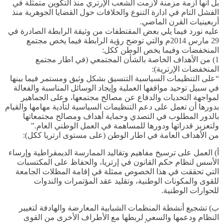
بل أنها أزمة مزمنة لازمت الشعب الإرتري منذ التكوين متمثلة في
الفشل التام في ادارة التنوع والخلافات حول القضايا الجوهرية منذ
أربعينيات القرن الماضي.
عليه نورد فيما يلي بعض المقتطفات من وثيقة الرابطة الصادرة في
29 مارس 2014م والتي توضح رؤية الرابطة فيما يخص مجتمع
المنخفضات وفيما يخص الوطن ككل:
1) من الأهداف الخاصة بالشأن المجتمعي (في اطار مجتمع
المنخفضات الإرترية):
“على التنظيمات السياسية التنسيق بشكل وثيق ومستمر فيما بينها
في سبيل توحيد مواقفها العملية وإيجاد الوسائل المناسبة والفعالة
لمواجهة التحديات والدفاع عن مصالح مجتمعها، وعلى الجماهير
بدورها أن تعمل على دعم التنظيمات السياسية لتأدية مهامها والقيام
بالدور المطلوب في التصدي وحماية أهداف ومصالح مجتمعاتها
ولتعزيز قدراتها ودورها للمساهمة في العمل الوطني العام.”
من الأهداف العامة في اطار الوطن (على مستوى ارتريا ككل):
أ‌) العمل على ترسيخ مفاهيم وتقاليد الممارسة الديمقراطية وإرساء
الأسس لنظام حكم القانون في إرتريا، والحفاظ على المكتسبات
التي تحققت في هذا الخصوص ممثلة في إقامة المظلات الجامعة
للقوى والمكونات الوطنية، وتقليد عقد المؤتمرات والندوات
للحوارات الوطنية.
ب‌) تشجيع أنشطة المنظمات الشبابية المعارضة والهادفة لتغيير
النظام ودعمها والسعي لربطها مع الأطراف الأخرى من القوى