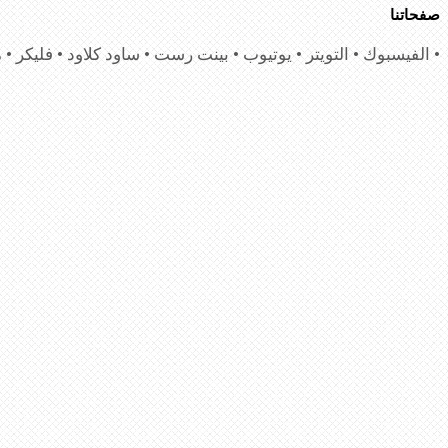
صفحاتنا
• الفيسبوك • التويتر • يوتيوب • بينت رست • ساود كلاود • فليكر • 