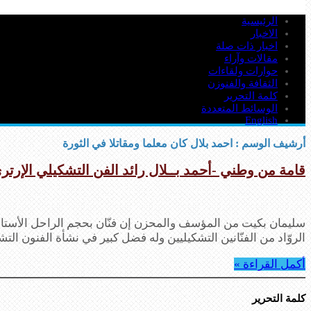
الرئيسية
الاخبار
اخبار ذات صلة
مقالات وآراء
حوارات ولقاءات
الثقافة والفنوزن
كلمة التحرير
الوسائط المتعددة
English
أرشيف الوسم :
احمد بلال كان معلما ومقاتلا في الثورة
قامة من وطني -أحمد بــلال رائد الفن التشكيلي الإرتر
سليمان بكيت من المؤسف والمحزن إن فنّان بحجم الراحل الأستاذ 
الروّاد من الفنّانين التشكيليين وله فضل كبير في نشأة الفنون ال
أكمل القراءة »
كلمة التحرير