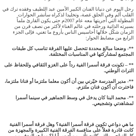
رحل اليوم عن دنيانا الفنان الكبير الأمين عبد اللطيف وفقده ترك في
القلب ألم وفي الحلق غصة، وتخليدا لذكراه سأنشر الحوارات
المطولة التي أجريتها معه عام 2007م حتى يكون القارئ ملماً
بسيرته الذاتية ورحلته في عالم الغناء لأكثر من نصف قرن من
الزمان شكّل خلالها أحاسيس الناس بأروع ما تغني، فإلى الجزء
الرابع من مضابط الحوار:
**- وضعنا مبالغ محددة تتحصل عليها الفرقة تناسب كل طبقات
المجتمع لمشاركتها في المناسبات المختلفة.
** – تكونت فرقة أسمرا الفية رداً على الغزو الثقافي وللحفاظ على
التراث الوطني.
**- مدير المدرسة خيّرني بين أن أكون معلما ملتزما أو فنانا ملتزما،
فاخترت أن أكون فنان ملتزم.
**- محمد البنا كان يدخل في وسط الجماهير في سينما أسمرا
لمشاهدتي وتشجيعي.
ما هي دواعي تكوين فرقة أسمرا الفنية؟ وهل فرقة أسمرا الفنية
كانت قادرة فعلاً على منافسة الفرقة الفنية الكبيرة والمجهزة من
كل النواحي والتي كانت تأتي من أديس أبابا؟ وما هو الهدف من