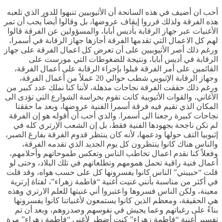
أحب ان أضيف في هذه السانحة أن الأثيوبيين تنبهوا للدور الذي تلعبه
هذه الفرقة ولذلك قرروا إيقاف عروضها، بل وقالوا أيضاً يجب أن تمر
الأغنيات عبر جهاز الرقابة بأديس أبابا، والمسؤولين عن الفرقة قالوا
لهم كل الاعمال التي تقدمها الفرقة أجازها جهاز الرقابة في أسمرا،
ورغم ذلك أصر الأثيوبيين على أن تعرض كل اعمال الفرقة على جهاز
الرقابة في أديس أبابا، ونتيجة للضغوطات التي مورست على
القائمين على أمر الفرقة قبلوا بإجراء الرقابة على أعمال الفرقة،
وجهاز الرقابة الإثيوبي شطب حوالي 20 عملاً من أعمال الفرقة،
ورغم ذلك حققت الفرقة نجاحات مذهلة، لأننا كنا نملك عدد كبير من
الأغاني، والقوات الأثيوبية كانت تقوم بحراسة الشوارع التي تؤدى الى
المكان الذي تقيم فيه فرقة أسمرا الفنية عروضها، وبعد ما حققنا
نجاحات كبيرة رجعنا الى أسمرا. والذي أحب أن أقوله هو إن الفرقة
لم تكن ناجحة بجهودها الفنية فقط، بل إن الشعب الإرتري كله في
إثيوبيا التف حولها ودعمها، لأنه كان ينتظر قدوم الفرقة بفارغ الصبر،
والناس هناك كانوا ينتظرون كل يوم الجديد الذي تقدمه الفرقة،
وفعلاً كنا نقدم اعمال تخاطب الناس وتعكس طموحاتهم وأحلامهم،
أعمال فنية راقية تحمل همومهم وتطلعاتهم في تلك البلاد، وحتى لو
قلت “حبيبتي” الناس كانوا يفسرونها كل على حسب هواه، وقد قلت
في أكثر من مناسبة بأنني غنيت أغنية “فاطمة زهراء”، لفتاة إرترية
معينة، ولكن الناس فسروها واعتبروا أني غنيتها للعلم الارتري وهذه
هي الحقيقة، ومعظم الذين كانوا يستمعون لأغنياتنا كانوا يفسرونها
بناءً على رغباتهم وعما يجيش في نفوسهم وصدروهم، وبعد أن تم
تفسير أغنية “فاطمة زهراء” كنت أضطر لأغني “فاطمة زهراء” مرة