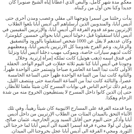
معكم مدة شهر كامل، والبص الذي أعطانا إياه الشيخ صنوبرا كان
جديداً وكنا نحن أول من ركبناه.
بدأت رحلتنا من أسمرا وتوجهنا الى مقلي وعصب ومدن أخرى حتى
أديس أبابا، والمندوبين الذين أرسلناهم الى أديس أبابا بلغوا الطلاب
الإرتريين بموعد قدوم الفرقة الى أديس أبابا، والإرتريين المقيمين في
أديس أبابا استقبلونا قبل دخولنا أديس أبابا بحوالي خمسين كيلومترا،
وكان عددهم لا يقل عن 1000 شخص استقبلونا بالورود والتصفيق
والزغاريد، وعم الفرح بقدومنا كل الارتريين بأديس أبابا، ومعظمهم
كانت لديهم سيارات خاصة، وبموكب مهيب دخلنا أديس أبابا ونزلنا
في فندق اسمه (دهب هوتيل) كانت تملكه إمرأة إرترية. وخلال
وجودنا في أديس أبابا كنا نقيم ثلاثة حفلات في اليوم الواحد. الحفلة
الأولى كانت تبدأ الساعة العاشرة صباحاً وتستمر حتى الواحدة ظهراً،
والثانية كانت تبدأ من الساعة الواحدة ظهراً حتى الساعة الخامسة
عصراً، والثالثة كانت تبدأ من الساعة السادسة حتى منتصف الليل،
ورغم ذلك تزاحم الناس في بوابات المسرح كان شيئاً ملفتا للأنظار،
حتى إن الذين كانوا داخل المسرح لا يستطيعون الخروج منه من شدة
الزحام وهكذا.
وما قدمته الفرقة على المسارح الاثيوبية كان شيئاً رهيباً، وفي تلك
الأثناء التحق بالميدان المئات من الطلاب الإرتريين من داخل أديس
أبابا وأذكر حتى اليوم حين أقابل السيد وزير الخارجية، عثمان صالح،
يقول لي لولا مجيء فرقة أسمرا الفنية الى أديس أبابا لما خرجنا الى
الثورة. ومجيء الفرقة الى أديس أبابا عجل بخروجنا الى الميدان.