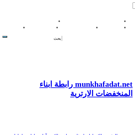
حقوق النشر وشروط الاستخدام
سياسة الخصوصية
وثائق الرابطة
قناديل في المسيرة
العقد الاجتماعي
اتصل بنا
munkhafadat.net رابطة ابناء
المنخفضات الارترية