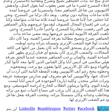
الذي منح لنا، بدأت الجماهير تصيح وتصرخ وتطالبنا بالاستمرار وعدم
إخلاء المسرح لشيء ما في نفس يعقوب كما يقول المثل، واندهش
الاثيوبيون من تفاعل الجماهير معنا، واستمرينا في عروضنا لمدة
ثلاثة ساعات متتالية دون توقف ، وبعد ذلك نزلنا من المسرح، ونحن
كنا خجلين جداً لأننا قدمنا عروضنا لمدة ثلاثة ساعات متواصلة وكنا
نرغب في إفساح المجال للضيوف ليقدموا عروضهم ولكن الجماهير
هي التي رفضت مغادرتنا للمسرح، وأخيراً غادرنا المسرح، وحين
تأهبت الفرقة الأثيوبية لتقديم عروضها وبعد مضي ساعة بدأت
الجماهير تصرخ وتصيح مطالبة بفرقة أسمرا الفنية، وما كان ذلك
ليحدث لولا قوة الشعب الإرتري وتمسكه بتراثه وحبه لوطنه،
والشعب الإرتري يستحق الحرية لأنه كان يعمل من أجلها في كافة
المجالات، والشعب الإرتري كان يشجع أي فنان إرتري يظهر على
الساحة الفنية، والفنان برخت الجماهير شجعته عندما التحق بفرقة
هيلي سلاسى في أديس أبابا وكل الفنانين الذين كانوا معه كانوا كبار
وأقوياء ومع ذلك كل الارتريين كانوا يقفون مع برخت ويشجعونه
وجعلوه ينجح رغم آنف الأثيوبيين وهذه النقطة الثانية التي أردت أن
أحدثك عنها، والأثيوبيين كما هو معروف لهم مدارس موسيقية عريقة
وتراث غنائي متجذر، وكلية (ياريد) الموجودة في أديس أبابا ليست
وليدة اليوم، وكانوا يرسلون الطلاب للخارج لدراسة الموسيقي، ومع
هذا كله الشعب الإرتري كان يرغب في سماع أغنيات تنبع من تراثه
وتخاطب وجدانه وكان متمسكاً بتراثه، ونجحت الفرقة بفعل تفاعل
ودعم الشعب الإرتري لها.
LinkedIn
Stumbleupon
Twitter
Facebook
شاركها
لن يتم