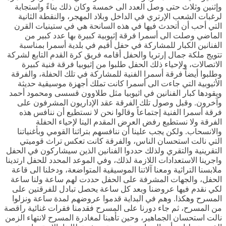
وإثنين وثلاث حتى وصل العدد الى خمسة وكان ذلك بناءً واستجابة
لرغبات الشعب الإرتري في الداخل وبلاد المهجر، والنقطة الثانية
التي أحب أن أتحدث فيها في هذه السانحة هي في ستينيات القرن
الماضي وصلت الى أسمرا فرقة إثيوبية كبيرة بها عدد كبير من
الفنانين الكبار للمشاركة في حفل أقيم في بلدية أسمرا بمناسبة
تتويج ملكة جمال إرتريا والحفل أقامه فريق كرة القدم التابع لشركة
الاتصالات، ولإحياء ذلك الحفل طلبوا من إثيوبيا فرقة فنية كبيرة
وطلبوا أيضاً فرقة أسمرا الفنية للمشاركة في تلك الحفلة، والفرقة
الأثيوبية التي جاءت الى أسمرا كانت تملك أجهزة موسيقية حديثة
ويقودها كبار الفنانين في اثيوبيا مثل طلاوون قسسى ومحمود أحمد
وآخرون. وقبل وصول تلك الفرقة عقد الإداريون المشرفون على
فرقة أسمرا الفنية إجتماعاً وقالوا نحن لا نستطيع أن ننافس هذه
الفرقة ولا نستطيع رفض العرض المقدم الينا لإحياء الحفلة
والانسحاب. ولكن يجب علينا أن ننافسهم بتراثنا القومي وبأغنياتنا
التي نالت استحسان الناس، والفرقة كانت تعكس تراث قوميتي
التقرينية والتقري ولذلك حددوا الفنانين الذين سيشاركون في الحفل
واجرينا الاستعدادات اللازمة لذلك، وفي الموعد المحدد للحفل ارتدينا
ملابسنا التراثية ومعنا آلاتنا الموسيقية المتواضعة، ودخلنا الى قاعة
الحفل، والجهات المشرفة على الحفل حددت لهم ساعة ولنا ساعة
لكي نقدم فيها عروضنا وبعد كل ساعة يحصل تبادل للفرقتين على
المسرح وهكذا. وهم في البداية قدموا عروضهم لمدة ساعة ونزلوا
من المسرح، ثم جاء دورنا على المسرح فقدمنا فقرات غنائية راقصة
نالت استحسان الجماهير، وحين تأهبنا لمغادرة المسرح لانتهاء الزمن