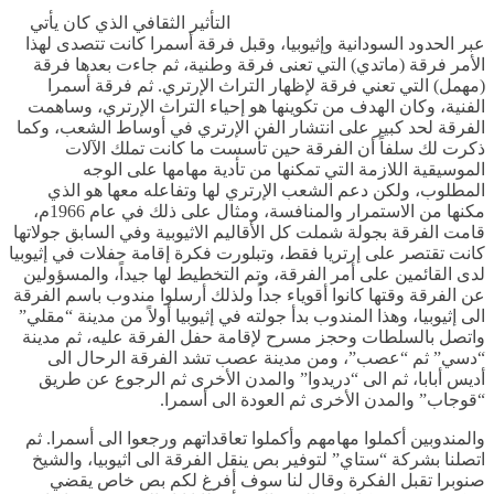
التأثير الثقافي الذي كان يأتي
عبر الحدود السودانية وإثيوبيا، وقبل فرقة أسمرا كانت تتصدى لهذا
الأمر فرقة (ماتدي) التي تعنى فرقة وطنية، ثم جاءت بعدها فرقة
(مهمل) التي تعني فرقة لإظهار التراث الإرتري. ثم فرقة أسمرا
الفنية، وكان الهدف من تكوينها هو إحياء التراث الإرتري، وساهمت
الفرقة لحد كبير على انتشار الفن الإرتري في أوساط الشعب، وكما
ذكرت لك سلفاً أن الفرقة حين تأسست ما كانت تملك الآلات
الموسيقية اللازمة التي تمكنها من تأدية مهامها على الوجه
المطلوب، ولكن دعم الشعب الإرتري لها وتفاعله معها هو الذي
مكنها من الاستمرار والمنافسة، ومثال على ذلك في عام 1966م،
قامت الفرقة بجولة شملت كل الأقاليم الاثيوبية وفي السابق جولاتها
كانت تقتصر على إرتريا فقط، وتبلورت فكرة إقامة حفلات في إثيوبيا
لدى القائمين على أمر الفرقة، وتم التخطيط لها جيداً، والمسؤولين
عن الفرقة وقتها كانوا أقوياء جداً ولذلك أرسلوا مندوب باسم الفرقة
الى إثيوبيا، وهذا المندوب بدأ جولته في إثيوبيا أولاً من مدينة “مقلي”
واتصل بالسلطات وحجز مسرح لإقامة حفل الفرقة عليه، ثم مدينة
“دسي” ثم “عصب”، ومن مدينة عصب تشد الفرقة الرحال الى
أديس أبابا، ثم الى “دريدوا” والمدن الأخرى ثم الرجوع عن طريق
“قوجاب” والمدن الأخرى ثم العودة الى أسمرا.
والمندوبين أكملوا مهامهم وأكملوا تعاقداتهم ورجعوا الى أسمرا. ثم
اتصلنا بشركة “ستاي” لتوفير بص ينقل الفرقة الى اثيوبيا، والشيخ
صنوبرا تقبل الفكرة وقال لنا سوف أفرغ لكم بص خاص يقضي