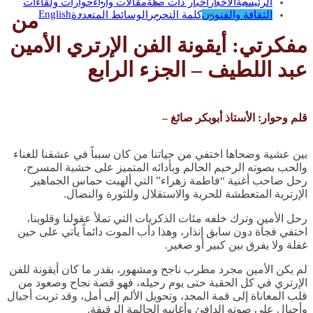
الرئيسية
الاخبار
اخبار ذات صلة
مقالات وآراء
حوارات ولقاءات
English
الثقافة والفنوزن
كلمة التحرير
الوسائط المتعددة
من
مفكرتي: أيقونة الفن الإرتري الأمين
عبد اللطيف – الجزء الرابع
قلم وحوار: الأستاذ أبوبكر صائغ –
بين عشية وضحاها اختفي من حياتنا من كان سبباً في عشقنا للغناء
والحب بصوته الرخيم الحالم وبأدائه المتميز على خشبة المسرح،
رحل صاحب أغنية “فاطمة زهراء” التي ألهبت حماس الجماهير
الإرترية المتعطشة للحرية والاستقلال وللثورة والنضال.
رحل الأمين وترك خلفه مئات الذكريات التي تملأ عقولنا وقلوبنا،
اختفي فجأة دون سابق إنذار، وهذا دأب الموت دائماً يأتي على حين
غفلة ولا يفرق بين كبير أو صغير.
لم يكن الأمين مجرد مطرب ناجح ومشهور، بقدر ما كان أيقونة للفن
الإرتري في كل الحقبة حتى يوم رحيله، فهو قصة نجاح وصعود من
قلب المعاناة إلى قمة المجد، وتحويل الألم إلى أمل، وقد تربت أجيال
وأجيال على صوته الدافئ وأغانيه الحالمة الرقيقة.