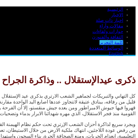
الرئيسية
الاخبار
اخبار ذات صلة
مقالات وآراء
حوارات ولقاءات
الثقافة والفنوزن
كلمة التحرير
الوسائط المتعددة
English
ذكرى عيدالإستقلال .. وذاكرة الجراح
كل التهاني والتبريكات لجماهير الشعب الارتري بذكرى عيد الإستقلال ا
قليل من رفاقه، ببنادق عتيقة لاتتجاوز عددها اصابع اليد الواحدة مقارن
قهروا فيها جيوش الامبراطور ومن بعده جيش منقستو، إلا أن الفرحة وا
القومية منذ فجر الاستقلال، الذي مهره شهدائنا الابرار بدماء وتضحي
وبجرد سريع لذاكرة أحزان الشعب الإرتري تحت حكم نظام الهيمنة القو
من رفض عودة اللاجئين، انتهاك ملكية الارض من خلال الاستيطان، تع
التعليمية، انعدام الحريات، ومنع الصحافة الحرة، بناء السجون واسته