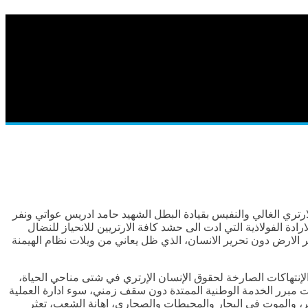
ارتري الغالي والنفيس بقيادة البطل الشهيد حامد ادريس عواتي ونفر
ادة الفولاذية التي ادت الى حشد كافة الارتريين للانحياز للنضال
 الارض دون تحرير الانسان، الذي ظل يعاني من ويلات نظام الهيمنة
لإنتهاكات الصارخة لحقوق الإنسان الإرتري في شتى مناحي الحياة،
ت مبرر الخدمة الوطنية الممتدة دون سقف زمني، سوء ادارة العملية
شر، والموت في البحار والمحيطات والصحارى، اهانة الشعب، تعثر