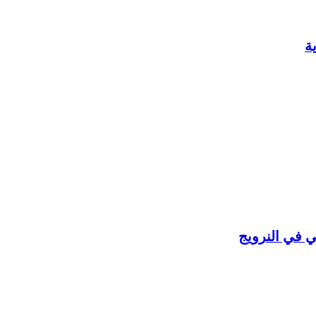
ة
ي في النرويج