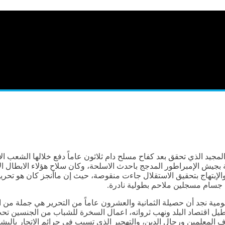
لمجيد الذي تحقق بعد كفاح مسلح دام ثلاثون عاماً دفع خلالها الشعب ال
ة بجيش الإمبراطور المدجج باحدث الاسلحة، وكان سلاح هؤلاء الابطال الار
لإبتهاج بتحقيق الاستقلال جاءت منقوصة، حيث إن ماأنجز كان هو تحرير
ات جسام مسجلين ملاحم بطولية نادرة.
مية نجد أن حصيلة الثمانية والعشرون عاماً من التحرير هي جملة من ا
طيل اقتصاد البلد ونهب ثرواته، اعمال السخرة للشباب من الجنسين تح
داف المعلمين ورجال الدين، والتهجير الذي تسبب في جرائم الاتجار بالب