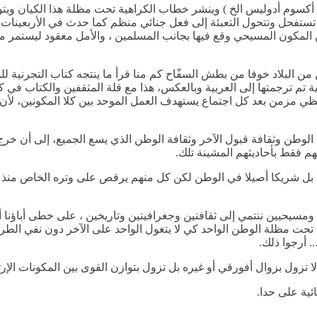
يا – أكسوم أدوليس الخ ) وينشر خطاب الكراهية تحت مظلة هذا الكيان 
ستفحل وتتحول التعبئة إلى فعل جنائي منظم كما حدث في الأربعينات م
المكون المسيحي وقع فيها بجانب المسلمين ، والأمل معقود ليستمر م
ن من البلاد خوفا من بطش السفّاح كم منا قرأ ما ينتجه كتاب التجرنية
ة تم ترجمتها إلى العربية وبالعكس، هذا مع قلة المثقفين والكتاب في ك
زمن بعد كل اجتماع يستهدف العمل الموحد بين كلا المكونين، لأن ا
لوطن وثقافة قبول الآخر وثقافة الوطن الذي يسع الجميع، إلى أن خرج ع
هم فقط بأحاديثهم المشينة تلك.
ن ومسيحيين ننتمي إلى ثقافتين وجغرافيتين وتاريخين ، على خطى أباؤنا أ
حت مظلة الوطن الواحد كي لا يتغول الواحد على الآخر دون نفي الطر
 أرجوا ذلك.
لا تزول بزوال أفورقي أو غيره بل تزول بتوازن القوى بين المكونات الإرت
ية على حدا.