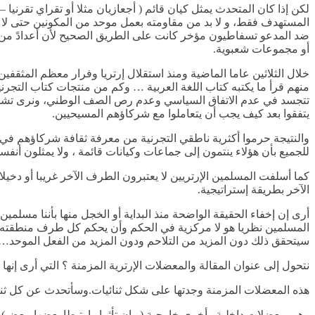
لكن إذا كان المتحدث يمثل كيان قائم ( أجعازيان مثلا أو تقراي تقرن
المستهدف فقط، و لا بد من مقاومته بعمل موحد من المكونين حتى لا ت
ضد المدعو تسفاطيون مؤخر كانت على الطريق الصحيح لأن أعدادً من 
أو مجموعات شعبوية.
خلال الثلاثين عاما الماضية ومنذ استقلال إرتريا وفرار معظم المثقفي
منهم قرأ ما يكتبه كتاب اللغة العربية … وكم من منتجات كتاب التجرني
تتجسد في عدم الاتفاق السياسي وعدم رص الصف الوطني، ونرى تشظي م
يتفقوا بعد كيف يجب أن يتعاملوا مع شركاؤهم المسيحيين.
والنتيجة حرموا أكثرية ناطقي التجرنية من معرفة ثقافة شركاؤهم في ا
للجميع بأن هؤلاء ينتمون إلى جماعات وكيانات قائمة ، ولا يمثلون أنفس
الآخر بطريقة إستراتيجية.
أرى إن إخفاء الحقيقة الواضحة منذ البداية أو الخجل منها بأننا مسلمي
المسلمين نظريا هو لا مركزية في الحكم وأن يحكم كل طرف منطقته ت
سيتحقق ذلك دون المزيد من التلاحم ودون المزيد من الفعل الموحد…..
نتحول إلى عنوان المقالة والمعضلات الإرترية المزمنة ؟ التي أرى إنها 
هذه المعضلات المزمنة وجدتها على شكل ثنائيات.وسأتحدث عن كل ثنائ
وهي معضلات داخلية وأخرى خارجية ( وإن تأثرا وارتبطا بعضها ببعض)