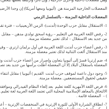
المعضلات الخارجية المزمنة هن (أثيوبيا ومعها أمريكا) إن وجدا الأرضية
المعضلات الداخلية المزمنة – بالتسلسل الزمني
1- الاستقلال مقابل حزب الوحدة (أندنت)- الزمن الأربعينيات – فترة تقرير المصير- انتهت بكارثة الفيدرالية…..
من جديد بعد الاستقلال – لذلك تعتبر معضلة مزمنة.
3- رفض أعضاء حزب أندنت اللغة العربية في أول برلمان ارتري – وقرر ا
منذ الاستقلال ألغت الثنائية لذلك تعتبر معضلة مزمنة.
4- ضم إرتريا قسرً إلى أثيوبيا بتعاون وإصرار من أعضاء حزب أندنت
المعضلة باستقلال البلاد إلا أن المعضلة أطلت برأسها من جديد بعد تص
5- وجود دول داعمة لموقف حزب أندنت القديم ) أثيوبيا ) مقابل انتفاء
حقيقي لحقوق المستضعفين .معضلة مزمنة.
6- فرض اللغة الأمهرية كلغة تعليم بعد إلغاء النظام الفيدرالي ومو
الالتحاق بالمعاهد الإسلامية المحلية التي تعتمد اللغة العربية لغة تعل
) – المعضلة قائمة .
7- انطلاق الشرارة الأولى للثورة الإرترية في المنخفضات الإرترية –