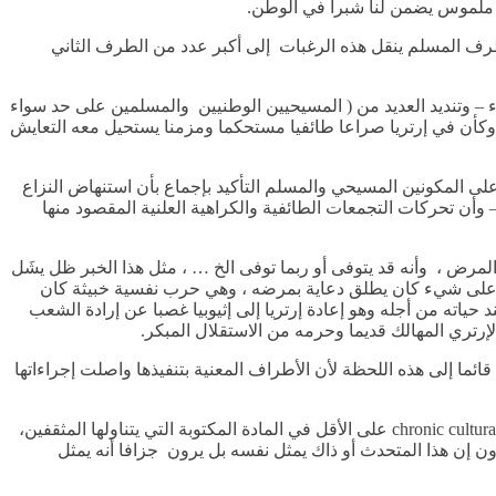
 ملموس يضمن لنا شبراً في الوطن.
رف المسلم ينقل هذه الرغبات إلى أكبر عدد من الطرف الثاني
ء – وتنديد العديد من ( المسيحيين الوطنيين والمسلمين على حد سواء
أمر وكأن في إرتريا صراعا طائفيا مستحكما ومزمنا يستحيل معه التعايش
ى المكونين المسيحي والمسلم التأكيد بإجماع بأن استنهاض النزاع
أن تحركات التجمعات الطائفية والكراهية العلنية المقصود منها
مرض ، وأنه قد يتوفى أو ربما توفى الخ … ، مثل هذا الخبر ظل يشَل
دم على شيء كان يطلق دعاية بمرضه ، وهي حرب نفسية خبيثة كان
د حياته من أجله وهو إعادة إرتريا إلى إثيوبيا غصبا عن إرادة الشعب
إرتري المهالك قديما وحرمه من الاستقلال المبكر.
ائما إلى هذه اللحظة لأن الأطراف المعنية بتنفيذها واصلت إجراءاتها
علينا الإقرار بوجود تباعد ثقافي مزمن بين المكونين الرئيسيين في إرتريا قارئي ( التجرنية والعربية ) وهذا يمكن تسميته اصطلاحا chronic cultural distancing على الأقل في المادة المكتوبة التي يتناولها المثقفين،
ن إن هذا المتحدث أو ذاك يمثل نفسه بل يرون جزافا أنه يمثل