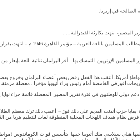
 الصالحة في إرتريا.
2- رفض اللغة العربية في التعليم – رؤية 
لمسلمين الإرتريين التمسك بها – أقر البرلمان ثنائية اللغة بإيعاز من 
 وتواطؤ أمريكا- أعقب هذا الفعل رفض بعض أعضاء البرلمان وخروج بعضه
ريحات أفورقي الغامضة أمام رئيس وراء أثيوبيا مؤخرا . معضلة مزمنة.
 دعم دولي للوطنيين في فترة تقرير المصير- المعضلة قائمة جراء نوايا إ
افقة بقايا حزب أندنت القديم على ذلك فورً – أعقب ذلك ترك معظم الطلا
يم. فرض نظام هقدف اللهجات المحلية المنطوقة لغات للتعليم هربا من الثن
 أعقبها هيلي سيلاسي ملك أثيوبيا حينها بتأسيس قوات الكوماندوس (مواطن