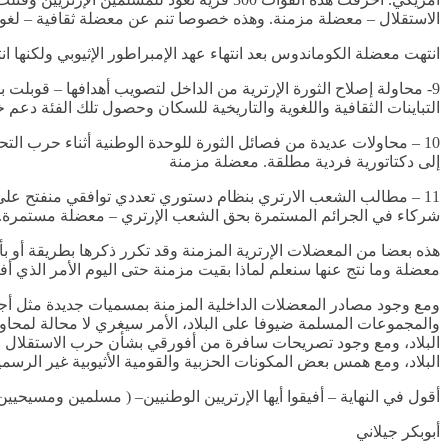
الاستقلال – معضلة مزمنة. وهذه خصوصا تنم عن معضلة ثقافية – لغوي
انتهت معضلة الكوماندوس بعد انتهاء عهد الإمبراطور الإثيوبي ولكنها انتقلت إلى الثورة الارترية بعد 15 عاما من تأسيسها
التباينات الثقافية واللغوية والتاريخية للسكان وحصول تلك الفئة د
10 – محاولات عديدة من فصائل الثورة للوحدة الوطنية أثناء حرب التح
إلى دكتاتورية فردية مطلقة. معضلة مزمنة
11 – مطالب الشعب الارتري بنظام دستوري تعددي توافقي منفتح على ا
شركاء في الجرائم المستمرة بحق الشعب الإرتري – معضلة مستمرة.
هذه بعضا من المعضلات الإرترية المزمنة وقد تكرر ذكرها بطريقة أو بأخ
معضلة وما نتج عنها سنعلم لماذا بقيت مزمنة حتى اليوم الأمر الذي أفر
ومع وجود مصادر المعضلات الداخلية المزمنة بمسميات جديدة مثل أجأزيا
والمجموعات المسلمة ضيوفا على البلاد، الأمر سيغري لا محالة لمحاول
البلاد، ومع وجود تصريحات سافرة من أفورقي بشأن حرب الاستقلال وإد
البلاد، ومع همس بعض المكونات الحزبية والقومية الأثيوبية غير الرسم
أقول في النهاية – أفيقوا أيها الإرتريين الوطنيين– ( مسلمين ومسيحيين 
أبوبكر جيلاني