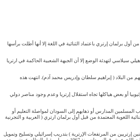
اسحق تولدي مدهن – مقابل مطالب المسلمين باللغة العربية – مؤتمر القاهرة 1946 م – انتهت بقرار من أول برلمان إرتري باعتماد الثنائية في اللغة إلا أنها أطلت برأسها
هيلي سيلاسي لتهدئة الوضع إلا أن الجبهة الشعبية الحاكمة في ارتريا
م من البلاد ( إبراهيم سلطان وإدريس محمد آدم). انتهت هذه
ثيوبيا أو بعض هياكلها تجاه استقلال إرتريا وعدم وجود مناصر دولي
ب المسلمين المدارس أو ذهابهم إلى السودان لمواصلة التعليم أو
ائية اللغوية المعتمدة من قبل أول برلمان ارتري ( العربية و التجرنية
ين إرتريين من المرتفعات الإرترية ) بتدريب إسرائيلي وتسليح وتمويل
أمريكي. أحرقت هذه القوات 300 قرية تعود للمسلمين الإرتريين وقتلت وشردت الآلاف إلى السودان – ذراريهم موجودة حتى الآن في معسكرات اللجوء بشرق السودان منذ 1967 م . ولم يقبل النظام عودتهم بعد