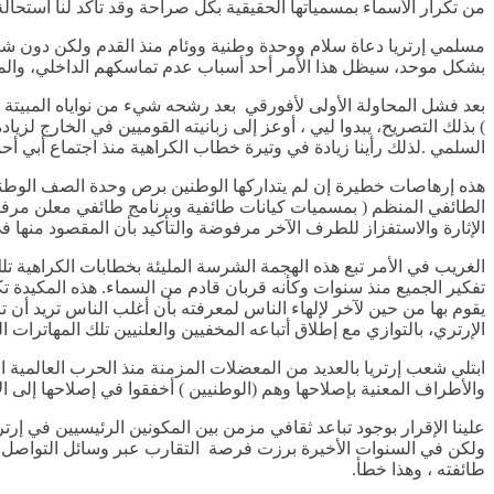
من تكرار الأسماء بمسمياتها الحقيقية بكل صراحة وقد تأكد لنا استح
مسلمي إرتريا دعاة سلام ووحدة وطنية ووئام منذ القدم ولكن دون شر
بشكل موحد، سيظل هذا الأمر أحد أسباب عدم تماسكهم الداخلي، والم
بعد فشل المحاولة الأولى لأفورقي بعد رشحه شيء من نواياه المبيتة ت
) بذلك التصريح، يبدوا ليي ، أوعز إلى زبانيته القوميين في الخارج لز
السلمي .لذلك رأينا زيادة في وتيرة خطاب الكراهية منذ اجتماع أبي أ
هذه إرهاصات خطيرة إن لم يتداركها الوطنين برص وحدة الصف الوطني. 
الطائفي المنظم ( بمسميات كيانات طائفية وبرنامج طائفي معلن مرفوض
الإثارة والاستفزاز للطرف الآخر مرفوضة والتأكيد بأن المقصود منها في 
الغريب في الأمر تبع هذه الهجمة الشرسة المليئة بخطابات الكراهية 
تفكير الجميع منذ سنوات وكأنه قربان قادم من السماء. هذه المكيدة
يقوم بها من حين لآخر لإلهاء الناس لمعرفته بأن أغلب الناس تريد أن تر
الإرتري، بالتوازي مع إطلاق أتباعه المخفيين والعلنيين تلك المهاترا
ابتلي شعب إرتريا بالعديد من المعضلات المزمنة منذ الحرب العالمية ال
والأطراف المعنية بإصلاحها وهم (الوطنيين ) أخفقوا في إصلاحها إلى ال
ولكن في السنوات الأخيرة برزت فرصة التقارب عبر وسائل التواصل الا
طائفته ، وهذا خطأ.