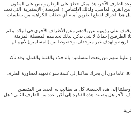
ويتوعد الطرف الآخر، هذا يمثل خطرً على الوطن وليس على المكون
ن القرن الماضي. ولذلك الالتماس ( العريضة ) الإسفيرية التي تمت
ثل هذا الحراك لقطع الطريق أمام أي خطاب للكراهية من تنظيمات
 للوقوف على رؤيتهم عن بلادهم وعن الأطراف الأخرى في البلاد، وكم
لا الطرفين إجمالا، لا شي يذكر، لذلك نجد هذه المعضلة المزمنة
لرؤية والهدف غير متوحدان، وخصوصا بين (المسلمين) لأنهم لم
لينا منهم من ينعت المسلمين بالدخلاء والقتلة والقمل، وقد تأكد
كما أسلفت المسلمين الإرتريين لا يعتبرون الطرف الآخر غريبا أو دخيلا بل شريكا أصيلا في الوطن لكن كل منهم يرقص على وتره الخاص منذ 30 عاما دون أن يحرك ساكنا إلى كلمة سواء تمهيد لمحاورة الطرف
وصلتنا إلى هذه الحقيقة. كل ما يطالب به العديد من المثقفين
ف الآخر.هل وصلت هذه الفكرة إلى أكبر عدد من الطرف الثاني؟ هل
رية.