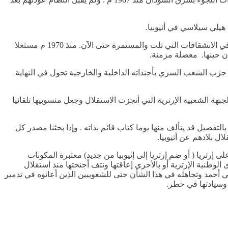
9- محاولة إصلاح الثورة الإرترية من الداخل لتصويب أهدافها – قوبلت بظهور سلفي ناطنت المنشق بفعل فاعل محلي وخارجي ساهم بجدارة في الانشقاقات التي تلت والمستمرة حتى الآن. منذ 1970 م مستغلا
ن حينها. معضلة مزمنة.
يا حزب الشعب السري بأجنداته الداخلية والخارجية تحول في النهاية
ة الشعبية الإرترية التي أنجزت الاستقلال وجعل منسوبيها تلقائيا
لتفصيل قد يتألف منها يوما كتاب قائم بذاته . وإذا بحثنا مصدر كل
ل بلادهم عن أثيوبيا.
رتريا ( أو ضم إرتريا إلى إثيوبيا من جديد) معتبرة المكونات
وطنية الإرترية أو بالأحرى إعاقتها ونتف أجنحتها منذ استقلال
 أحمد وتجاهله في هذا الشأن حتى للشعوبيين الذين أعانوه في تدمير
 وسيادتها في خطر.