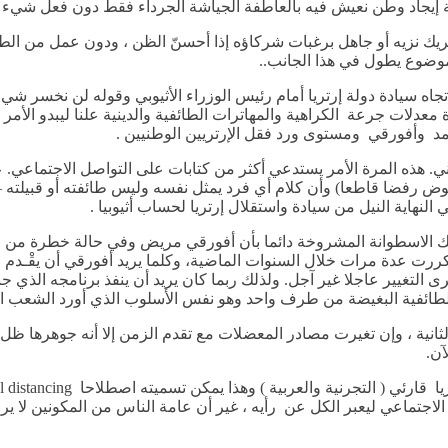
الة إيجاد وطن نعيش فيه بالعاطفة الجياشة الجرداء فقط دون فعل شيء
يك نزيه أو جاهل برغبات شركاؤه إذا أحسنّ الظن ، ودون عمل من الط
وضوع يطول في هذا الجانب..
جاه سيادة دولة إرتريا أمام رئيس الوزراء الأثيوبي وقوله لن نخسر شي
يادة معدلات جرعة الكراهية والمهاترات الطائفية والدينية علنا ليبدو ال
حمد وأفورقي ومستوى ورد فقل الإرتريين الوطنيين .
هذه المرة الأمر يستدعي أكثر من كتابات على التواصل الاجتماعي. عل
 رفضا قاطعا) وأن كلام أي فرد يمثل نفسه وليس طائفته أو قبيلته – و
النهاية النيل من سيادة واستقلال إرتريا لحساب أثيوبيا .
تلك الاسطوانة المشروخة دائما بأن أفورقي مريض وفي حالة خطرة من ال
 تكررت عدة مرات خلال السنوات الماضية، وكلما يريد أفورقي أن يقْـ
ى التغيير عاجلا غير آجل. ولذلك ربما كان يريد أن ينفذ برنامجه الذي جن
ت الطائفية البغيضة من طرف واحد وهو نفس الأسلوب الذي أورد الشعب ال
ثانية ، وإن تغيرت مصادر المعضلات مع تقدم الزمن إلا أنه جوهرها ظل ق
آن.
جتماعي ليعبر الكل عن رأيه ، غير أن عامة الناس من المكونين لا يرو