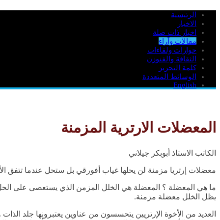
الرئيسية
الاخبار
اخبار ذات صلة
مقالات وآراء
حوارات ولقاءات
الثقافة والفنوزن
كلمة التحرير
الوسائط المتعددة
English
المعضلات الارترية المزمنة
الكاتب الاستاذ أبوبكر جيلاني
معضلات إرتريا مزمنة لن يحلها غياب أفورقي بل ستحل عندما تتفق الأ
ما هي المعضلة ؟ المعضلة هي الخلل المزمن الذي يستعصى على الحل عبر
يظل الخلل معضلة مزمنة.
العديد من الأخوة الإرتريين يتحسسون من عناوين يعتبرونها جلد الذات 