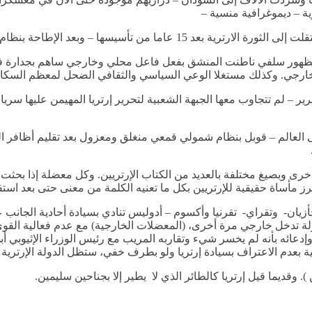
ة – ديموغرافية منسية –
 – وبعد الإطاحة بنظام هيلي سيلاسي في أثيوبيا.
عم خارجي. وكذلك مستغلا الوعي السياسي والثقافي الضحل لمعظم السكا
رير – لم تتجاوب معها الجبهة الشعبية لتحرير إرتريا المهيمن عليها سر
لعالم – قوبل بنظام شمولي قمعي منغلق ومعزول بعد تقليم أظافر الجبه
رى وبصيغ مختلفة بالعديد من الكتاب الإرتريين. وكل معضلة إذا بحثت با
ز مأساة حقيقية للإرتريين بكل ما تعنيه الكلمة من معنى حتى بعد استقلا
ن- وتقراي- تقرنيا وأكسوم – أدوليس تنادي بسيادة أحادية الجانب على إ
ة تدخل خارجي مرة أخرى، (المعضلات الخارجية) مع عدم فعالية القوى ال
عائه بأنه لم يخسر شيء وتقاربه المريب مع رئيس الوزراء الإثيوبي أبي
ية بعدم الاعتراف بسيادة إرتريا ولو بطرف خفي، ستظل الدولة الإرترية
). وقديما قيل إرتريا كالطائر الذي لا يطير إلا بجناحين سليمين.