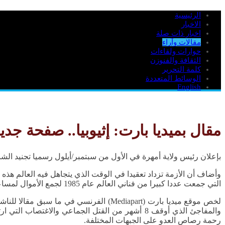
الرئيسية
الاخبار
اخبار ذات صلة
مقالات وآراء
حوارات ولقاءات
الثقافة والفنوزن
كلمة التحرير
الوسائط المتعددة
English
مقال بميديا بارت: إثيوبيا.. صفحة جدي
بإعلان رئيس ولاية أمهرة في الأول من سبتمبر/أيلول رسميا تجنيد الشباب من سن 13 لقتال جبهة تحرير إقليم تيغراي المجاور، بدأت مرحلة جديدة من الحرب الأهلية
التي جمعت عددا كبيرا من فناني العالم عام 1985 لجمع الأموال لمساعدة من كانوا آنذاك يموتون جوعا في أثيوبيا بسبب الجفاف.
لخص موقع ميديا بارت (Mediapart) الفرن
والمفاجئ الذي أوقف 8 أشهر من القتل الجماعي وال
رحمة رصاص العدو على الجبهات المختلفة.