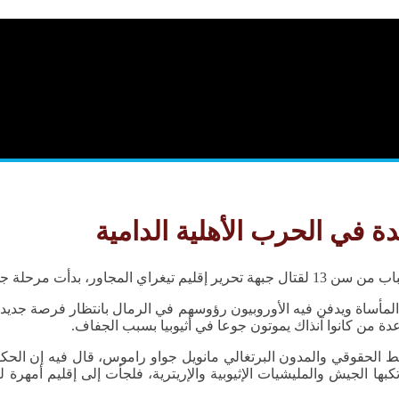
دة في الحرب الأهلية الدامية
 المروعة التي تمزق إثيوبيا.
سي في ما سبق مقالا للناشط الحقوقي والمدون البرتغالي مانويل جواو راموس، قال 
اغتصاب التي ارتكبها الجيش والمليشيات الإثيوبية والإريترية، فلجأت إلى إقل