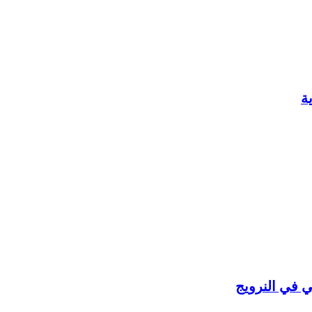
ة
ي في النرويج