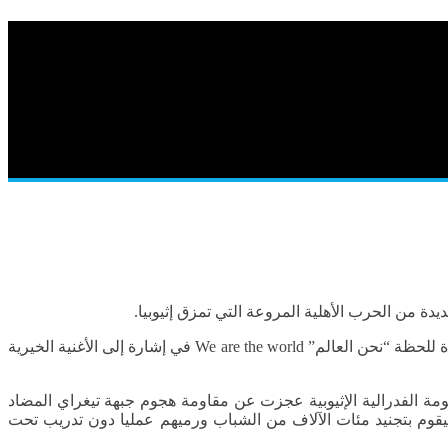
وأضاف أن الأزمة تزداد تعقيدا في الوقت الذي يتجاهل فيه العالم هذه المأساة ويدفن فيه الأوروبيون رؤوسهم في الرمال بانتظار فرصة جديدة للحظة “نحن العالم” We are the world في إشارة إلى الأغنية الخيرية
فيه إن الحكومة الفدرالية الإثيوبية عجزت عن مقاومة هجوم جبهة تيغراي المضاد
يم أمهرة ليقوم بتجنيد مئات الآلاف من الشباب ورميهم عمليا دون تدريب تحت