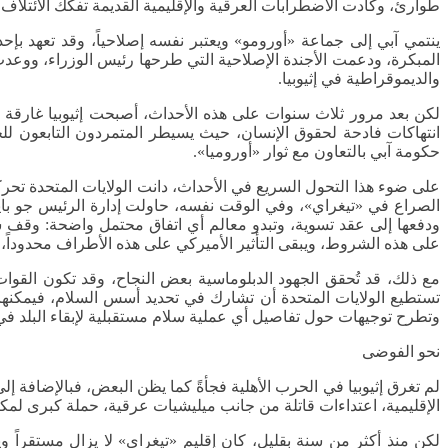
طوارئ، وكادت الاضطرابات العرقية والإقليمية القديمة تفكك الائتلاف ا
ينتمي آبي إلى جماعة «أورومو» ويعتبر نفسه إصلاحياً، وقد تعهد بإحد
والديموقراطية في إثيوبيا.
لكن بعد مرور ثلاث سنوات على هذه الأحداث، أصبحت إثيوبيا غارقة في 
انتهاكات فادحة لحقوق الإنسان، حيث يسيطر المتمردون التابعون لل
حكومة آبي بالتعاون مع ثوار «أوروميا».
على ضوء هذا التحول السريع في الأحداث، دانت الولايات المتحدة ت
الصراع في «تيغراي»، وفي الوقت نفسه، حاولت إدارة الرئيس جو با
ودفعها إلى عقد تسوية، وتبدو معالم أي اتفاق محتمل واضحة: وقف 
على هذه الشروط، ويبقى التأثير الأميركي على هذه الأطراف محدوداً، حي
مع ذلك، قد تُحقق الجهود الدبلوماسية بعض النجاح، وقد تكون القوا
تستطيع الولايات المتحدة أن تشارك في تحديد أسس السلام، فيمكنها أن
وتطرح توجيهات حول تفاصيل أي عملية سلام مستقبلية لإبقاء البلد في 
نحو الفوضى
لم تغرق إثيوبيا في الحرب الأهلية فجأةً كما يظن البعض، فبالإضافة 
الإقليمية، اعتداءات قاتلة من جانب ميليشيات عرقية، حملة كبرى لمكا
لكن منذ أكثر من سنة بقليل، كان إقليم «تيغراي» لا يزال مستقراً 