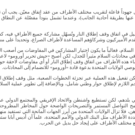
بذل جهوداً فاعلة لتقريب مختلف الأطراف من عقد اتفاق معيّن. يجب أ
ن عنها بطريقة أحادية الجانب)، وعندما تشمل بنوداً مفصّلة عن النطاق
يل في اتفاق وقف إطلاق النار وتُسهّل مشاركة جميع الأطراف فيه، كذل
ن يقدم الأميركيون وشركاؤهم المساعدة لأطراف الصراع، وتحديداً على م
 السلام، فغالباً ما يكون اختيار المشاركين في المفاوضات من أصعب
ي محادثات السلام مثيراً للجدل، لكن أصبح «جيش تحرير أورومو» لاعباً 
اء هذه الأطراف من اتفاق وقف إطلاق النار أو أي مفاوضات لاحقة ح
وصي الولايات المتحدة بدعوة قادة «أورومو» للانضمام إلى المحادثات.
كن تفعيل هذه العملية عبر تجزئة الخطوات الصعبة، مثل وقف إطلاق 
زخم اللازم لإطلاق حوار وطني شامل، وبالإضافة إلى تطوير عملية السل
في بلدهم، لكن تستطيع واشنطن والاتحاد الإفريقي والمجتمع الدولي ع
مح التواصل المستمر والتصريحات الواضحة حول المخاطر المطروحة 
، فلا تزال الولايات المتحدة من أبرز الجهات المانحة التي تستفيد منها
الأطراف مثل البنك الدولي والأمم المتحدة، علماً أن أديس أبابا ستصب
ع مختلف الأطراف على إيجاد حل بديل عن الحرب.