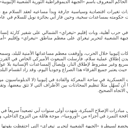
لحاكم المعروف باسم «الجبهة الديموقراطية الثورية الشعبية الإثيوبية».
اث تغيرات اقتصادية وسياسية جارفة وبدأ مساعيه لعقد السلام مع عدوة إ
حرب أهلية، وبات إقليم «تيغراي» الشمالي على شفير كارثة إنسانية كب
جبهة الشعبية لتحرير تيغراي على معظم مناطق «تيغراي» وإقليم «أمه
حركات إثيوبيا خلال الحرب، وأوقفت معظم مساعداتها الأمنية للبلد
يدن إطلاق عملية سلام، فأرسلت المبعوث الأميركي الخاص في القرن ا
سريع وغير مشروط لإطلاق النار، وإيصال المساعدات الإنسانية بلا 
ث يعتبر جميع الفرقاء هذا الصراع وجودياً اليوم، وقد زاد انقسام البل
ت العسكرية في ساحة المعركة والقادة في إثيوبيا (لا الدبلوماسيون 
 تُسهّل مثلاً تنظيم المحادثات بين الأطراف التي لا تثق ببعضها، وتق
الاتجاه الصحيح.
إلى مبادرات الإصلاح المبكرة، شهدت أولى سنوات آبي تصعيداً سريعاً ف
فحة التمرد في أجزاء من «أوروميا»، موجة هائلة من النزوح الداخلي، و
ويخضع لسيطرة «الجبهة الشعبية لتحرير تيغراي» التي احتفظت بقوتها 