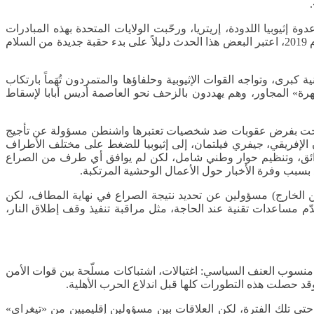
ثيوبيا اللدودة، إريتريا، ورحّبت الولايات المتحدة بهذه المبادرات
المبكرة، ودعمت الأجندة الإصلاحية التي طرحها رئيس الوزراء، ووعدت حكومته بمساعدات سخية، وحين فاز آبي بجائزة نوبل للسلام في عام 2019، اعتبر البعض هذا الحدث دليلاً على بدء حقبة جديدة من السلام
رى، وتواجه القوات الإثيوبية وحلفاؤها والمتمردون تُهَماً بارتكاب
رة» المجاور، وهم يهددون بالزحف نحو العاصمة أديس أبابا لإسقاط
، وسمحت بفرض عقوبات ضد شخصيات تعتبرها واشنطن مسؤولة عن تأجيج
لإفريقي، جيفري فيلتمان، إلى إثيوبيا للضغط على مختلف الأطراف
عوائق، وتنظيم حوار وطني شامل، لكن لم يوافق أي طرف من الصراع
د بسبب وفرة الأخبار حول الأعمال الوحشية المرتكبة.
من الخارج) مسؤولين عن تحديد نتيجة الصراع في نهاية المطاف، لكن
دّم مساعدات تقنية عند الحاجة، مثل مراقبة تنفيذ وقف إطلاق النار،
ي منسوب العنف السياسي: اغتيالات، اشتباكات مسلّحة بين قوات الأمن
قد حصلت هذه التطورات كلها قبل اندلاع الحرب الأهلية.
حتى تلك الفترة، لكن العلاقات بين مسؤولين إقليميين من «تيغراي»