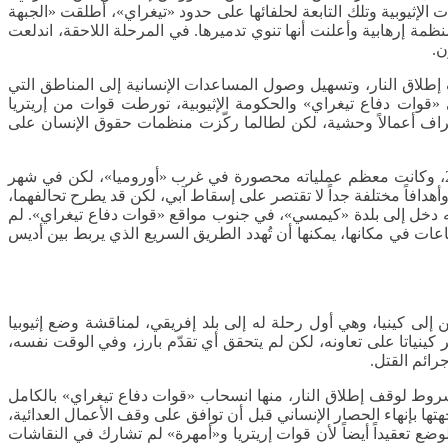
طرفان سياسة حافة الهاوية بطريقة استفزازية. وفي نوفمبر 2020، تزامناً مع حشد القوات الإثيوبية وتلك التابعة لحلفائها على حدود «تيغراي»، أطلقت «الجبهة
مة إرهابية وأعلنت أنها تنوي تدميرها. في المرحلة اللاحقة، اندلعت
ن.
 إطلاق النار، وتسهيل وصول المساعدات الإنسانية إلى المناطق التي
 «قوات دفاع تيغراي» والحكومة الإثيوبية، تورطت قوات من إريتريا
اف أعمالاً وحشية، لكن لطالما ركّزت منظمات حقوق الإنسان على
في الفترة الأخيرة، غيّر «جيش تحرير أورومو» المتمرد مسار الصراع بطريقة جذرية، حيث يقاتل هذا الجيش الحكومة الإثيوبية منذ عام 2018، وكانت معظم عملياته محصورة في غرب «أوروميا»، لكن في شهر
دافاً مختلفة جداً لا تقتصر على إسقاط آبي، لكن قد يطرح تحالفهما،
 إنه دخل إلى بلدة «كيمسي»، في جنوب مواقع «قوات دفاع تيغراي». لم
ات في مكانها، يمكنها أن تُهدد الطريق السريع الذي يربط بين أديس
 إلى كينيا، وهي أول رحلة له إلى بلد إفريقي، لمناقشة وضع إثيوبيا
كينياتا على تعاونه، لكن لم يتحقق أي تقدّم بارز، وفي الوقت نفسه،
رائم القتل.
روط لوقف إطلاق النار، منها انسحاب «قوات دفاع تيغراي» بالكامل
 بإنهاء الحصار الإنساني قبل أن توافق على وقف الأعمال العدائية،
ضع تعقيداً أيضاً لأن قوات إريتريا و«أمهرة» لم تشارك في النقاشات