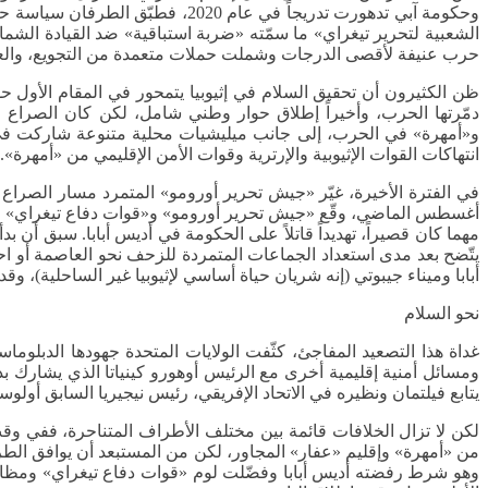
الشعبية لتحرير تيغراي» ما سمّته «ضربة استباقية» ضد القيادة الشما
حرب عنيفة لأقصى الدرجات وشملت حملات متعمدة من التجويع، والعنف
ظن الكثيرون أن تحقيق السلام في إثيوبيا يتمحور في المقام الأول ح
دمّرتها الحرب، وأخيراً إطلاق حوار وطني شامل، لكن كان الصراع مت
و«أمهرة» في الحرب، إلى جانب ميليشيات محلية متنوعة شاركت في 
انتهاكات القوات الإثيوبية والإرترية وقوات الأمن الإقليمي من «أمهرة».
أغسطس الماضي، وقّع «جيش تحرير أورومو» و«قوات دفاع تيغراي» على ات
مهما كان قصيراً، تهديداً قاتلاً على الحكومة في أديس أبابا. سبق أ
يتّضح بعد مدى استعداد الجماعات المتمردة للزحف نحو العاصمة أو اح
أبابا وميناء جيبوتي (إنه شريان حياة أساسي لإثيوبيا غير الساحلية)، 
نحو السلام
غداة هذا التصعيد المفاجئ، كثّفت الولايات المتحدة جهودها الدبلوما
ومسائل أمنية إقليمية أخرى مع الرئيس أوهورو كينياتا الذي يشارك بد
يتابع فيلتمان ونظيره في الاتحاد الإفريقي، رئيس نيجيريا السابق أولو
لكن لا تزال الخلافات قائمة بين مختلف الأطراف المتناحرة، ففي و
من «أمهرة» وإقليم «عفار» المجاور، لكن من المستبعد أن يوافق الطر
وهو شرط رفضته أديس أبابا وفضّلت لوم «قوات دفاع تيغراي» ومظاهر ان