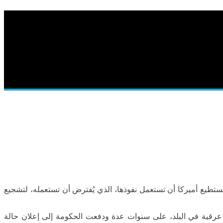
وتستطيع أميركا أن تستعمل نفوذها، الذي يُفترض أن تستعمله، لتشجيع
وامتدت احتجاجات شعب «أورومو»، أكبر جماعة عرقية في البلد، على سنوات عدة ودفعت الحكومة إلى إعلان حالة