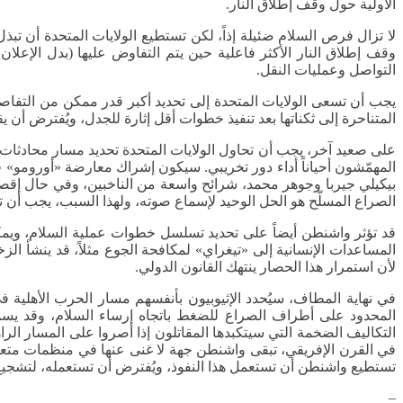
الأولية حول وقف إطلاق النار.
لا تزال فرص السلام ضئيلة إذاً، لكن تستطيع الولايات المتحدة أن ت
وقف إطلاق النار الأكثر فاعلية حين يتم التفاوض عليها (بدل الإعلا
التواصل وعمليات النقل.
يجب أن تسعى الولايات المتحدة إلى تحديد أكبر قدر ممكن من التفاص
المتناحرة إلى ثكناتها بعد تنفيذ خطوات أقل إثارة للجدل، ويُفترض أ
على صعيد آخر، يجب أن تحاول الولايات المتحدة تحديد مسار محادثات
المهمّشون أحياناً أداء دور تخريبي. سيكون إشراك معارضة «أورومو» ف
بيكيلي جيربا وجوهر محمد، شرائح واسعة من الناخبين، وفي حال إقص
الصراع المسلّح هو الحل الوحيد لإسماع صوته، ولهذا السبب، يجب أن ت
قد تؤثر واشنطن أيضاً على تحديد تسلسل خطوات عملية السلام، ويم
المساعدات الإنسانية إلى «تيغراي» لمكافحة الجوع مثلاً، قد ينشأ ال
لأن استمرار هذا الحصار ينتهك القانون الدولي.
في نهاية المطاف، سيُحدد الإثيوبيون بأنفسهم مسار الحرب الأهلية 
المحدود على أطراف الصراع للضغط باتجاه إرساء السلام، وقد يس
التكاليف الضخمة التي سيتكبدها المقاتلون إذا أصروا على المسار الراهن
في القرن الإفريقي، تبقى واشنطن جهة لا غنى عنها في منظمات متعددة 
تستطيع واشنطن أن تستعمل هذا النفوذ، ويُفترض أن تستعمله، لتشجي
–