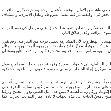
ن تعطي واشنطن الأولوية لوقف الأعمال الوحشية، حيث تكون اتفاقيات
 الجغرافي، وكيفية مراقبة تنفيذ الشروط، وتبادل الأسرى، واستئناف
ك، قد تفكر واشنطن بتنفيذ هذا الاتفاق على مراحل كي تعود القوات
ستوى مراقبة وقف إطلاق النار.
 المسائل المطروحة لأن المشاركة تعطي درجة من الشرعية، وقد يقرر
عسكرياً مؤثراً، ويمثّل قادة معارضة «أورومو» المعتقلون، من أمثال
ول تسوية سياسية معينة، قد يستنتج جزء كبير من شعب «أورومو» أن
النار الشامل، إلى خطوات صغيرة وفردية، ومن خلال السماح بوصول
ام، سيكون إنهاء الحصار الإنساني ضرورة قصوى من الناحية الأخلاقية
موماً المشاركة عبر تقديم التوصيات والمساعدات واستعمال تأثيرهم
على وحدة إثيوبيا وضرورة محاسبة المرتكبين بتسليط الضوء على
 إثيوبيا، ورغم زيادة أهمية لاعبين جدد مثل الصين ودول الخليج وتركيا
ح بأمسّ الحاجة إلى هذه الجهات لإعادة إعمار البلد بعد الحرب، كما