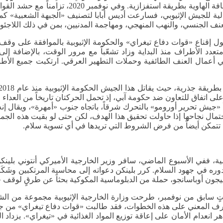
وحكومة آبي تدهورت تدريجاً في عام 2020، فطبّق ال
لية للجيش الإثيوبي، فسارعت أديس أبابا لتصنيف «الجبهة الشعبية» كمنظ
 الجنسي، والنهب المنهجي، ومهاجمة المدنيين، بمن في ذلك اللاجئو
ول إقناع «قوات دفاع تيغراي» والحكومة الإثيوبية بالموافقة على وقف
عدد الأطراف منذ البداية وزاد تشعّباً مع مرور الوقت، بالإضافة إلى
أعمال العنف الطائفية وحملات التطهير العرقي. ارتكبت جميع الأطر
فاق للتعاون ضد حكومة آبي، إذ تحمل الحركتان تاريخاً من العداء وأه
ن بدأ «جيش تحرير أورومو» بالتحرك شرقاً، باتجاه جنوب «أمهرة»، ويقال
تمال نجاحها إذا حاولت تحقيق هذا الهدف، لكن حتى لو بقيت هذه الجماع
وقد تتمكن أيضاً من فرض الشروط التي تريدها في أي تسوية سلام.
سية، ففي الأسبوع الماضي، سافر وزير الخارجية الأميركي أنتوني بلينكن
وره في جهود السلام. كرر بلينكن دعواته إلى محاسبة المرتكبين وشَكَر 
سيجون أوباسانجو، حملة من الدبلوماسية المكوكية بحثاً عن طرقٍ لوقف ج
قتٍ سابق من نوفمبر، طرحت وزارة الخارجية الإثيوبية مجموعة من الش
ف المعني على هذه الخطوات، فقد طالبت «قوات دفاع تيغراي» من جهتها
عدام الأمان على إعاقة توزيع المواد الغذائية في «تيغراي». يزداد الو