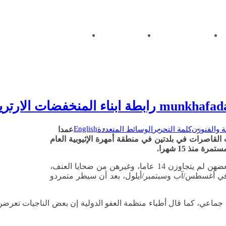
ابطة
قناديل في المسيرة
العقد الاجتماعي
اتصل بنا
 رابطة ابناء المنخفضات الارترية
English
ة والفنوزن
كلمة التحرير
الوسائط المتعددة
عمدا
لقاصرات في بلدتين في منطقة أمهرة الإثيوبية العام
منذ 15 شهرا.
وأجرت المنظمة الحقوقية مقابلات شملت 30 ناجية من الاغتصاب، بعضهن لم يتجاوزن 14 عاما، وغيرهن من ضحايا العنف،
 في أغسطس/آب وسبتمبر/أيلول، بعد أن سيطر متمردو
ماعي، كما قال أطباء منظمة العفو الدولية إن بعض الناجيات تعرضن