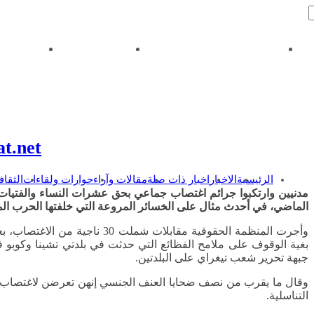
حقوق النشر وشروط الاستخدام
سياسة الخصوصية
وثائق الر
munkhafadat.net
الرئيسية
الاخبار
اخبار ذات صلة
مقالات وآراء
حوارات ولقاءات
الثقاف
مدنيين وارتكبوا جرائم اغتصاب جماعي بحق عشرات النساء والفتيات ا
الماضي، في أحدث مثال على الخسائر المروعة التي خلفتها الحرب المستمرة 
بغية الوقوف على ملامح الفظائع التي حدثت في بلدتي تشينا وكوبو
جبهة تحرير شعب تيغراي على البلدتين.
وقال ما يقرب من نصف ضحايا العنف الجنسي إنهن تعرضن لاغتصاب ج
التناسلية.