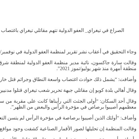
الصراع في تيغراي_ العفو الدولية تتهم مقاتلي تيغراي باغتصاب جماعي
.
وجاء التحقيق في أعقاب نشر تقرير لمنظمة العفو الدولية في نوفمبر/
وقالت سارة جاكسون، نائبة مدير منظمة العفو الدولية لمنطقة شرق أ
منطقة أمهرة منذ شهر يوليو/تموز 2021”.
وأضافت: “يشمل ذلك حوادث اغتصاب واسعة النطاق وجرائم قتل خارج 
وقال أهالي بلدة كوبو إن مقاتلي جبهة تحرير شعب تيغراي قتلوا مدني
معظمهم أصيبوا برصاص في مؤخرة الرأس والبعض من الظهر”.
وأضاف: “أولئك الذين أصيبوا برصاصة في مؤخرة الرأس لم يتسن ال
وقالت المنظمة إن تحليلها لصور الأقمار الصناعية كشفت وجود مواقع دف