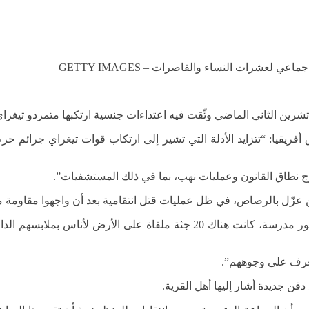
 لعشرات النساء والقاصرات – GETTY IMAGES
تشرين الثاني الماضي وثّقت فيه اعتداءات جنسية ارتكبها متمردو تيغرا
فريقيا: “تتزايد الأدلة التي تشير إلى ارتكاب قوات تيغراي جرائم 
نطاق القانون وعمليات نهب، بما في ذلك المستشفيات”.
ين عزّل بالرصاص، في ظل عمليات قتل انتقامية بعد أن واجهوا مقاومة 
وقال أحد السكان: “أولى الجثث التي رأيناها كانت على مقربة من سور مدرسة، 
تعرف على وجوههم”.
ن جديدة أشار إليها أهل القرية.